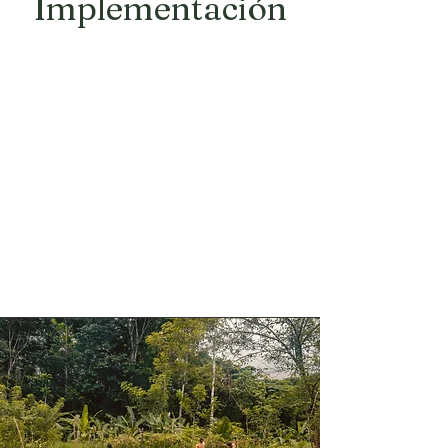
Implementación
Esta es la fase emocionante en la
que sus sueños y visión se hacen
realidad. Tras una planificación
exhaustiva, evaluaciones del sitio
y diseños de sistemas,
buscaremos todos los materiales
y coordinaremos la
transformación física de su
propiedad.