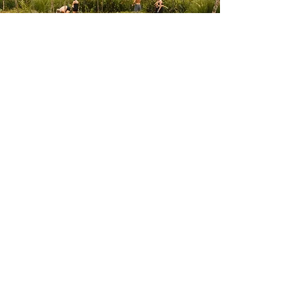
Mantenimiento
Estamos dispuestos a comprometernos
y ofrecer soporte a largo plazo. Nos
importa su proyecto y queremos que
triunfe. Nos complace ofrecerle
mantenimiento regular y garantizar la
vitalidad y productividad a largo plazo de
su jardín.